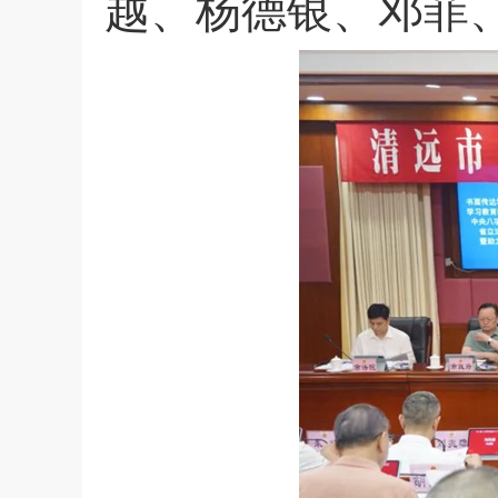
越、杨德银、邓菲