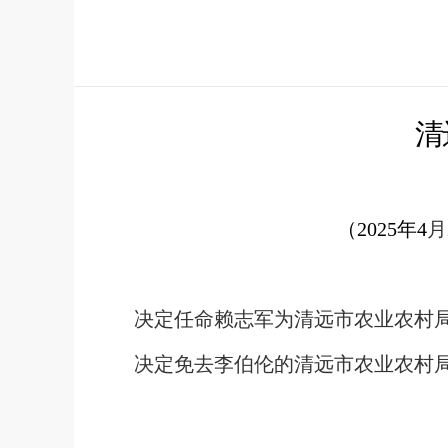
清
（
20
25
年
4
月
决定任命
赖志军
为清远市
农业农村
决定免去
李伯伦
的清远市
农业农村